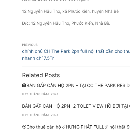
12 Nguyễn Hữu Thọ, xã Phước Kiển, huyện Nhà Bè
Đ/c: 12 Nguyễn Hữu Thọ, Phước Kiển, Nhà Bè.
Điều
PREVIOUS
hướng
Previous
chính chủ CH The Park 2pn full nội thất cần cho th
post:
nhanh chỉ 7.5Tr
bài
viết
Related Posts
🏦BÁN GẤP CĂN HỘ 2PN – TẠI CC THE PARK RESI
21 THÁNG NĂM, 2024
BÁN GẤP CĂN HỘ 2PN -2 TOLET VIEW HỒ BƠI TẠI
21 THÁNG NĂM, 2024
🏵Cho thuê căn hộ ☄️HƯNG PHÁT FULL☄️ nội thất 9t