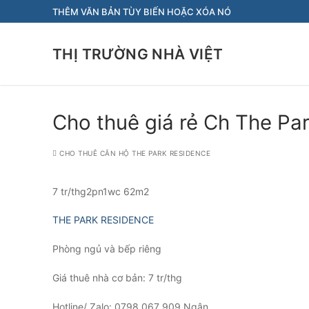
Chuyển
THÊM VĂN BẢN TÙY BIẾN HOẶC XÓA NÓ
đến
nội
THỊ TRƯỜNG NHÀ VIỆT
dung
Cho thuê giá rẻ Ch The Par
CHO THUÊ CĂN HỘ THE PARK RESIDENCE
7 tr/thg2pn1wc 62m2
THE PARK RESIDENCE
Phòng ngủ và bếp riêng
Giá thuê nhà cơ bản: 7 tr/thg
Hotline/ Zalo: 0798 067 909 Ngân.