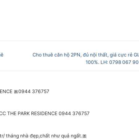
Next
uê
Cho thuê căn hộ 2PN, đủ nội thất, giá cực rẻ G
post:
100%. LH: 0798 067 9
DENCE 🎀0944 376757
 CC THE PARK RESIDENCE 0944 376757
r/ tháng nhà đẹp,chất như quả ngất.🎀