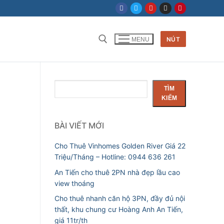
NÚT
MENU
Tìm kiếm cho:
Tìm
TÌM
kiếm
KIẾM
BÀI VIẾT MỚI
Cho Thuê Vinhomes Golden River Giá 22
Triệu/Tháng – Hotline: 0944 636 261
An Tiến cho thuê 2PN nhà đẹp lầu cao
view thoáng
Cho thuê nhanh căn hộ 3PN, đầy đủ nội
thất, khu chung cư Hoàng Anh An Tiến,
giá 11tr/th