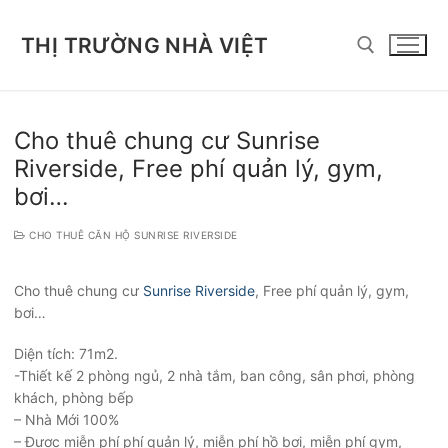
Chuyển
đến
THỊ TRƯỜNG NHÀ VIỆT
nội
dung
Tìm kiếm cho:
Cho thuê chung cư Sunrise
Riverside, Free phí quản lý, gym,
bơi…
CHO THUÊ CĂN HỘ SUNRISE RIVERSIDE
Cho thuê chung cư
Sunrise Riverside
, Free phí quản lý, gym,
bơi…
Diện tích: 71m2.
-Thiết kế 2 phòng ngủ, 2 nhà tắm, ban công, sân phơi, phòng
khách, phòng bếp
– Nhà Mới 100%
– Được miễn phí phí quản lý, miễn phí hồ bơi, miễn phí gym,