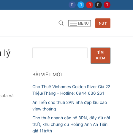
NÚT
MENU
 lý
Tìm
TÌM
kiếm
KIẾM
BÀI VIẾT MỚI
Cho Thuê Vinhomes Golden River Giá 22
Triệu/Tháng – Hotline: 0944 636 261
 sofa và
An Tiến cho thuê 2PN nhà đẹp lầu cao
view thoáng
Cho thuê nhanh căn hộ 3PN, đầy đủ nội
thất, khu chung cư Hoàng Anh An Tiến,
giá 11tr/th