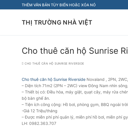
Chuyển
THÊM VĂN BẢN TÙY BIẾN HOẶC XÓA NÓ
đến
nội
THỊ TRƯỜNG NHÀ VIỆT
dung
Cho thuê căn hộ Sunrise Ri
CHO THUÊ CĂN HỘ SUNRISE RIVERSIDE
Cho thuê căn hộ Sunrise Riverside
Novaland , 2PN, 2WC, 
– Diện tích 71m2 (2PN – 2WC) view Đông Nam nhìn sông,
– Thiết bị có: Điều hòa, máy giặt, quạt cây, máy rửa ché
bộ bàn ghế ăn.
– Tiện ích công cộng: Hồ bơi, phòng gym, BBQ ngoài trời
-Giá 12 Triệu/tháng
– Được miễn phí phí quản lý, miễn phí hồ bơi, miễn phí g
LH: 0982.363.707