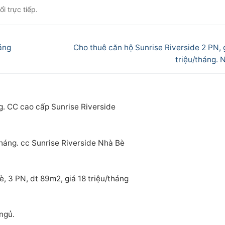
i trực tiếp.
Next
áng
Cho thuê căn hộ Sunrise Riverside 2 PN, 
post:
triệu/tháng. 
g. CC cao cấp Sunrise Riverside
tháng. cc Sunrise Riverside Nhà Bè
, 3 PN, dt 89m2, giá 18 triệu/tháng
ngủ.