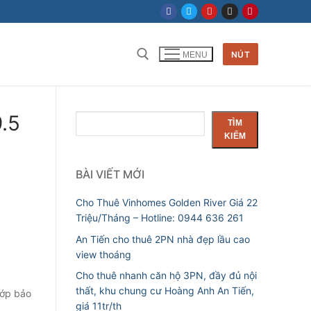
NÚT
MENU
Tìm kiếm cho:
.5
Tìm
TÌM
kiếm
KIẾM
BÀI VIẾT MỚI
Cho Thuê Vinhomes Golden River Giá 22
Triệu/Tháng – Hotline: 0944 636 261
An Tiến cho thuê 2PN nhà đẹp lầu cao
view thoáng
Cho thuê nhanh căn hộ 3PN, đầy đủ nội
thất, khu chung cư Hoàng Anh An Tiến,
lớp bảo
giá 11tr/th