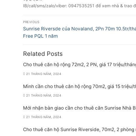
IB/call/sms/zalo/viber: 0947535251 để xem nhà & trao đổ
Điều
PREVIOUS
hướng
Previous
Sunrise Riversde của Novaland, 2Pn 70m 10.5tr/th
post:
Free PQL 1 năm
bài
viết
Related Posts
Cho thuê căn hộ rộng 72m2, 2 PN, giá 17 triệu/thán
21 THÁNG NĂM, 2024
Mình cần cho thuê căn hộ rộng 70m2, giá 15 triệu/
21 THÁNG NĂM, 2024
Mới nhận bàn giao cần cho thuê căn Sunrise Nhà Bè
21 THÁNG NĂM, 2024
Cho thuê căn hộ Sunrise Riverside, 70m2, 2 phòng 