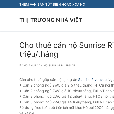
Chuyển
THÊM VĂN BẢN TÙY BIẾN HOẶC XÓA NÓ
đến
nội
THỊ TRƯỜNG NHÀ VIỆT
dung
Cho thuê căn hộ Sunrise R
triệu/tháng
CHO THUÊ CĂN HỘ SUNRISE RIVERSIDE
Cần cho thuê gấp căn hộ tại dự án
Sunrise Riverside
Ngu
+ Căn 2 phòng ngủ 2WC giá 9.5 triệu/tháng, HTCB nội th
+ Căn 2 phòng ngủ 2WC giá 10 triệu/tháng, Full NT cao 
+ Căn 3 phòng ngủ 2WC giá 12 triệu/tháng, HTCB nội thấ
+ Căn 3 phòng ngủ 2WC giá 14 triệu/tháng, Full NT cao 
Sử dụng free toàn bộ tiên ích nội khu: Hồ bơi 2000m2, gym
vệ 24/24.