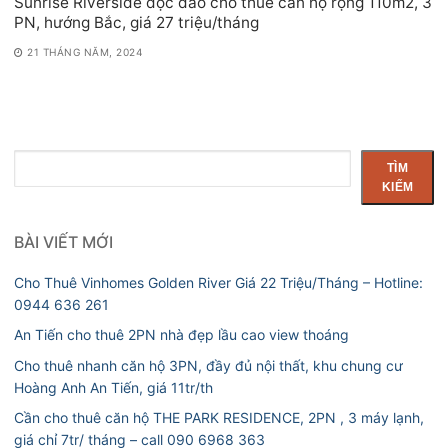
Sunrise Riverside độc đáo cho thuê căn hộ rộng 110m2, 3
PN, hướng Bắc, giá 27 triệu/tháng
21 THÁNG NĂM, 2024
Tìm
TÌM
kiếm
KIẾM
BÀI VIẾT MỚI
Cho Thuê Vinhomes Golden River Giá 22 Triệu/Tháng – Hotline:
0944 636 261
An Tiến cho thuê 2PN nhà đẹp lầu cao view thoáng
Cho thuê nhanh căn hộ 3PN, đầy đủ nội thất, khu chung cư
Hoàng Anh An Tiến, giá 11tr/th
Cần cho thuê căn hộ THE PARK RESIDENCE, 2PN , 3 máy lạnh,
giá chỉ 7tr/ tháng – call 090 6968 363