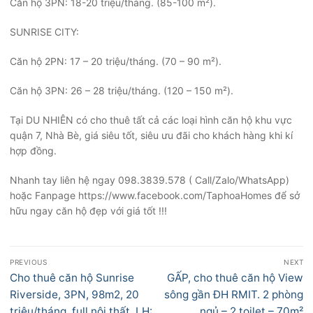
Căn hộ 3PN: 18-20 triệu/tháng. (85-100 m²).
SUNRISE CITY:
Căn hộ 2PN: 17 – 20 triệu/tháng. (70 – 90 m²).
Căn hộ 3PN: 26 – 28 triệu/tháng. (120 – 150 m²).
Tại DU NHIÊN có cho thuê tất cả các loại hình căn hộ khu vực
quận 7, Nhà Bè, giá siêu tốt, siêu ưu đãi cho khách hàng khi kí
hợp đồng.
Nhanh tay liên hệ ngay 098.3839.578 ( Call/Zalo/WhatsApp)
hoặc Fanpage https://www.facebook.com/TaphoaHomes để sở
hữu ngay căn hộ đẹp với giá tốt !!!
Điều
PREVIOUS
NEXT
hướng
Previous
Next
Cho thuê căn hộ Sunrise
GẤP, cho thuê căn hộ View
bài
post:
post:
Riverside, 3PN, 98m2, 20
sông gần ĐH RMIT. 2 phòng
triệu/tháng, full nội thất. LH:
ngủ – 2 toilet – 70m²