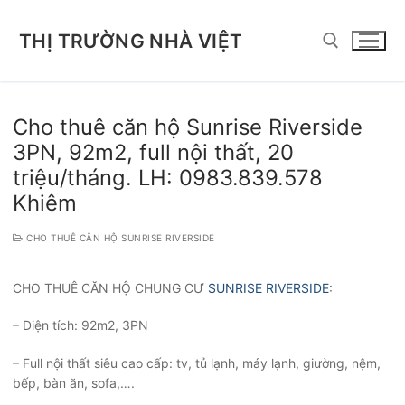
Chuyển
đến
THỊ TRƯỜNG NHÀ VIỆT
nội
dung
Tìm kiếm cho:
Cho thuê căn hộ Sunrise Riverside
3PN, 92m2, full nội thất, 20
triệu/tháng. LH: 0983.839.578
Khiêm
CHO THUÊ CĂN HỘ SUNRISE RIVERSIDE
CHO THUÊ CĂN HỘ CHUNG CƯ
SUNRISE RIVERSIDE
:
– Diện tích: 92m2, 3PN
– Full nội thất siêu cao cấp: tv, tủ lạnh, máy lạnh, giường, nệm,
bếp, bàn ăn, sofa,….