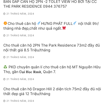
BÁN GẤP CĂN HỘ 2PN -2 TOLET VIEW HỒ BƠI TẠI CC
THE PARK RESIDENCE 0944 376757
21 THÁNG NĂM, 2024
Cho thuê căn hộ
HƯNG PHÁT FULL
nội thất 9tr/
tháng nhà đẹp,chất như quả ngất.
21 THÁNG NĂM, 2024
Cho thuê căn hộ 2PN The Park Residence 73m2 đầy đủ
nội thất giá 8.5 Triệu/tháng
21 THÁNG NĂM, 2024
PKD chuyên quản lí cho thuê căn hộ MT Nguyễn Hữu
Thọ, gần Đ𝐚̣𝐢 𝐇𝐨̣𝐜 𝐑𝐦𝐢𝐭, Quận 7.
21 THÁNG NĂM, 2024
Cho thuê căn hộ Dragon Hill 2 diện tích 75m2 đầy đủ nội
thất đẹp giá 12 Triệu/tháng
21 THÁNG NĂM, 2024