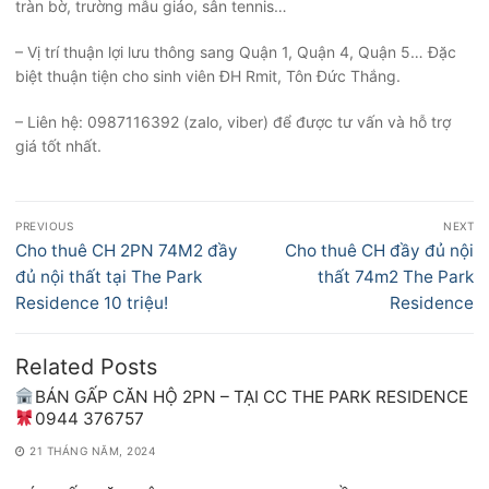
tràn bờ, trường mẫu giáo, sân tennis…
– Vị trí thuận lợi lưu thông sang Quận 1, Quận 4, Quận 5… Đặc
biệt thuận tiện cho sinh viên ĐH Rmit, Tôn Đức Thắng.
– Liên hệ: 0987116392 (zalo, viber) để được tư vấn và hỗ trợ
giá tốt nhất.
Điều
PREVIOUS
NEXT
hướng
Previous
Next
Cho thuê CH 2PN 74M2 đầy
Cho thuê CH đầy đủ nội
bài
post:
post:
đủ nội thất tại The Park
thất 74m2 The Park
viết
Residence 10 triệu!
Residence
Related Posts
BÁN GẤP CĂN HỘ 2PN – TẠI CC THE PARK RESIDENCE
0944 376757
21 THÁNG NĂM, 2024