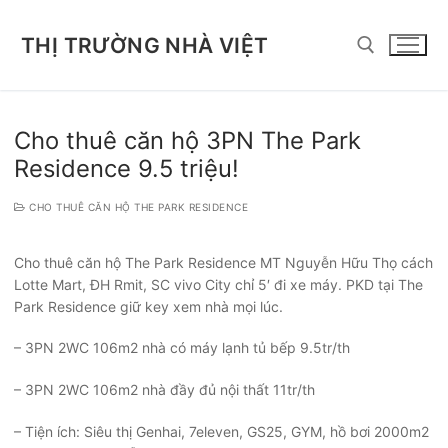
Chuyển
đến
THỊ TRƯỜNG NHÀ VIỆT
nội
dung
Tìm kiếm cho:
Cho thuê căn hộ 3PN The Park
Residence 9.5 triệu!
CHO THUÊ CĂN HỘ THE PARK RESIDENCE
Cho thuê căn hộ The Park Residence MT Nguyễn Hữu Thọ cách
Lotte Mart, ĐH Rmit, SC vivo City chỉ 5′ đi xe máy. PKD tại The
Park Residence giữ key xem nhà mọi lúc.
– 3PN 2WC 106m2 nhà có máy lạnh tủ bếp 9.5tr/th
– 3PN 2WC 106m2 nhà đầy đủ nội thất 11tr/th
– Tiện ích: Siêu thị Genhai, 7eleven, GS25, GYM, hồ bơi 2000m2