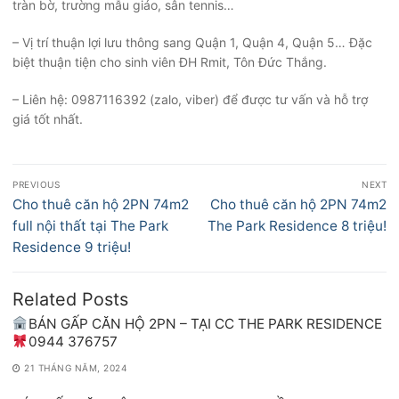
tràn bờ, trường mẫu giáo, sân tennis…
– Vị trí thuận lợi lưu thông sang Quận 1, Quận 4, Quận 5… Đặc
biệt thuận tiện cho sinh viên ĐH Rmit, Tôn Đức Thắng.
– Liên hệ: 0987116392 (zalo, viber) để được tư vấn và hỗ trợ
giá tốt nhất.
Điều
PREVIOUS
NEXT
hướng
Previous
Next
Cho thuê căn hộ 2PN 74m2
Cho thuê căn hộ 2PN 74m2
bài
post:
post:
full nội thất tại The Park
The Park Residence 8 triệu!
viết
Residence 9 triệu!
Related Posts
BÁN GẤP CĂN HỘ 2PN – TẠI CC THE PARK RESIDENCE
0944 376757
21 THÁNG NĂM, 2024