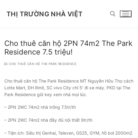
Chuyển
đến
THỊ TRƯỜNG NHÀ VIỆT
nội
dung
Tìm kiếm cho:
Cho thuê căn hộ 2PN 74m2 The Park
Residence 7.5 triệu!
CHO THUÊ CĂN HỘ THE PARK RESIDENCE
Cho thuê căn hộ The Park Residence MT Nguyễn Hữu Thọ cách
Lotte Mart, ĐH Rmit, SC vivo City chỉ 5′ đi xe máy. PKD tại The
Park Residence giữ key xem nhà mọi lúc.
– 2PN 2WC 74m2 nhà trống 7.5tr/th
– 2PN 2WC 74m2 nhà đầy đủ nội thất 9tr/th
– Tiện ích: Siêu thị Genhai, 7eleven, GS25, GYM, hồ bơi 2000m2