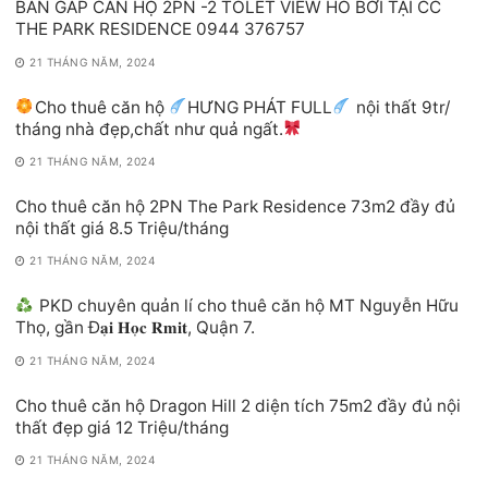
BÁN GẤP CĂN HỘ 2PN -2 TOLET VIEW HỒ BƠI TẠI CC
THE PARK RESIDENCE 0944 376757
21 THÁNG NĂM, 2024
Cho thuê căn hộ
HƯNG PHÁT FULL
nội thất 9tr/
tháng nhà đẹp,chất như quả ngất.
21 THÁNG NĂM, 2024
Cho thuê căn hộ 2PN The Park Residence 73m2 đầy đủ
nội thất giá 8.5 Triệu/tháng
21 THÁNG NĂM, 2024
PKD chuyên quản lí cho thuê căn hộ MT Nguyễn Hữu
Thọ, gần Đ𝐚̣𝐢 𝐇𝐨̣𝐜 𝐑𝐦𝐢𝐭, Quận 7.
21 THÁNG NĂM, 2024
Cho thuê căn hộ Dragon Hill 2 diện tích 75m2 đầy đủ nội
thất đẹp giá 12 Triệu/tháng
21 THÁNG NĂM, 2024