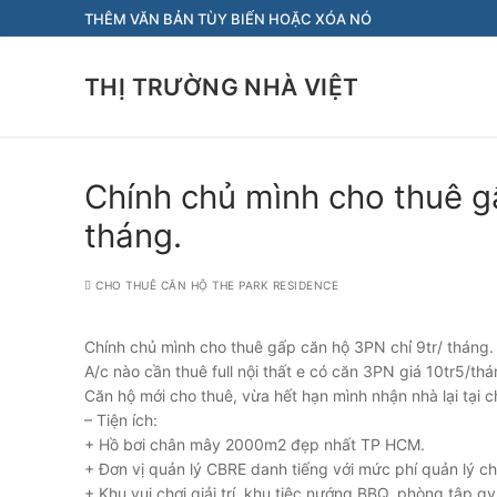
Chuyển
THÊM VĂN BẢN TÙY BIẾN HOẶC XÓA NÓ
đến
nội
THỊ TRƯỜNG NHÀ VIỆT
dung
Chính chủ mình cho thuê g
tháng.
CHO THUÊ CĂN HỘ THE PARK RESIDENCE
Chính chủ mình cho thuê gấp căn hộ 3PN chỉ 9tr/ tháng.
A/c nào cần thuê full nội thất e có căn 3PN giá 10tr5/thá
Căn hộ mới cho thuê, vừa hết hạn mình nhận nhà lại tạ
– Tiện ích:
+ Hồ bơi chân mây 2000m2 đẹp nhất TP HCM.
+ Đơn vị quản lý CBRE danh tiếng với mức phí quản lý ch
+ Khu vui chơi giải trí, khu tiệc nướng BBQ, phòng tậ