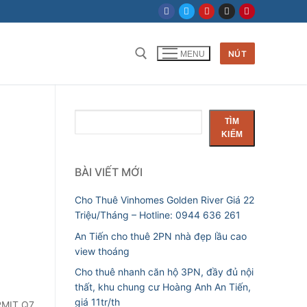
NÚT
MENU
Tìm kiếm cho:
Tìm
TÌM
kiếm
KIẾM
BÀI VIẾT MỚI
Cho Thuê Vinhomes Golden River Giá 22
Triệu/Tháng – Hotline: 0944 636 261
An Tiến cho thuê 2PN nhà đẹp lầu cao
view thoáng
Cho thuê nhanh căn hộ 3PN, đầy đủ nội
thất, khu chung cư Hoàng Anh An Tiến,
giá 11tr/th
 RMIT Q7