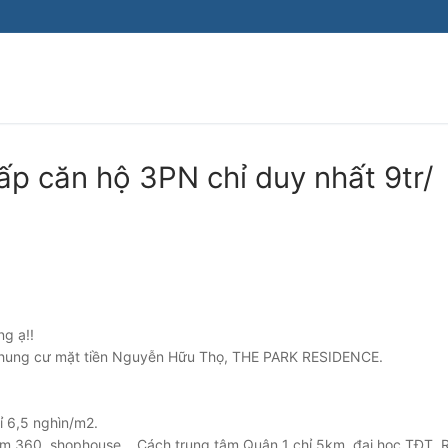
ấp căn hộ 3PN chỉ duy nhất 9tr/
ng ạ!!
i chung cư mặt tiền Nguyễn Hữu Thọ, THE PARK RESIDENCE.
ỉ 6,5 nghìn/m2.
p gym 360, shophouse… Cách trung tâm Quận 1 chỉ 5km, đại học TĐT,