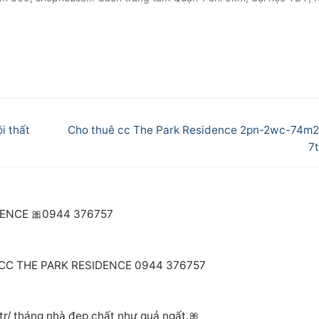
Next
i thất
Cho thuê cc The Park Residence 2pn-2wc-74m2 
post:
7t
DENCE 🎀0944 376757
 CC THE PARK RESIDENCE 0944 376757
r/ tháng nhà đẹp,chất như quả ngất.🎀