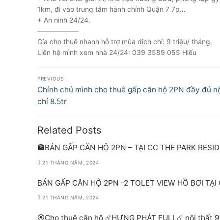
1km, đi vào trung tâm hành chính Quận 7 7p…
+ An ninh 24/24.
——————
Gía cho thuê nhanh hỗ trợ mùa dịch chỉ: 9 triệu/ tháng.
Liên hệ mình xem nhà 24/24: 039 3589 055 Hiếu
Điều
PREVIOUS
hướng
Previous
Chính chủ mình cho thuê gấp căn hộ 2PN đầy đủ nộ
post:
chỉ 8.5tr
bài
viết
Related Posts
🏦BÁN GẤP CĂN HỘ 2PN – TẠI CC THE PARK RESI
21 THÁNG NĂM, 2024
BÁN GẤP CĂN HỘ 2PN -2 TOLET VIEW HỒ BƠI TẠI
21 THÁNG NĂM, 2024
🏵Cho thuê căn hộ ☄️HƯNG PHÁT FULL☄️ nội thất 9t