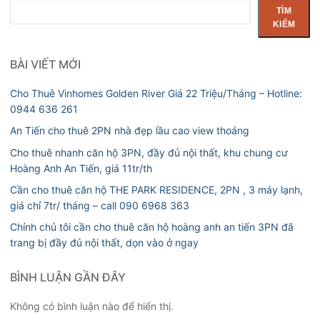
Tìm
TÌM
kiếm
KIẾM
BÀI VIẾT MỚI
Cho Thuê Vinhomes Golden River Giá 22 Triệu/Tháng – Hotline:
0944 636 261
An Tiến cho thuê 2PN nhà đẹp lầu cao view thoáng
Cho thuê nhanh căn hộ 3PN, đầy đủ nội thất, khu chung cư
Hoàng Anh An Tiến, giá 11tr/th
Cần cho thuê căn hộ THE PARK RESIDENCE, 2PN , 3 máy lạnh,
giá chỉ 7tr/ tháng – call 090 6968 363
Chính chủ tôi cần cho thuê căn hộ hoàng anh an tiến 3PN đã
trang bị đầy đủ nội thất, dọn vào ở ngay
BÌNH LUẬN GẦN ĐÂY
Không có bình luận nào để hiển thị.