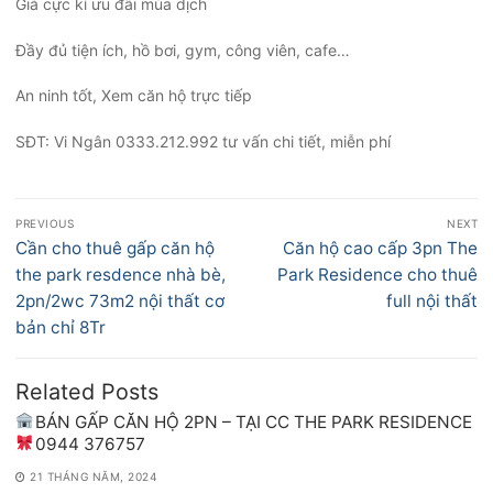
Giá cực kì ưu đãi mùa dịch
Đầy đủ tiện ích, hồ bơi, gym, công viên, cafe…
An ninh tốt, Xem căn hộ trực tiếp
SĐT: Vi Ngân 0333.212.992 tư vấn chi tiết, miễn phí
Điều
PREVIOUS
NEXT
hướng
Previous
Next
Cần cho thuê gấp căn hộ
Căn hộ cao cấp 3pn The
bài
post:
post:
the park resdence nhà bè,
Park Residence cho thuê
viết
2pn/2wc 73m2 nội thất cơ
full nội thất
bản chỉ 8Tr
Related Posts
BÁN GẤP CĂN HỘ 2PN – TẠI CC THE PARK RESIDENCE
0944 376757
21 THÁNG NĂM, 2024