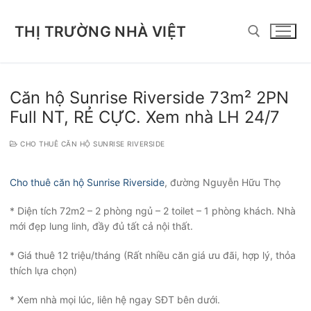
Chuyển
đến
THỊ TRƯỜNG NHÀ VIỆT
nội
dung
Tìm kiếm cho:
Căn hộ Sunrise Riverside 73m² 2PN
Full NT, RẺ CỰC. Xem nhà LH 24/7
CHO THUÊ CĂN HỘ SUNRISE RIVERSIDE
Cho thuê căn hộ Sunrise Riverside
, đường Nguyễn Hữu Thọ
* Diện tích 72m2 – 2 phòng ngủ – 2 toilet – 1 phòng khách. Nhà
mới đẹp lung linh, đầy đủ tất cả nội thất.
* Giá thuê 12 triệu/tháng (Rất nhiều căn giá ưu đãi, hợp lý, thỏa
thích lựa chọn)
* Xem nhà mọi lúc, liên hệ ngay SĐT bên dưới.