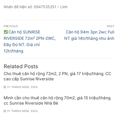
Nhấn để hiện số: 0947535251 – Linh
Điều
PREVIOUS
NEXT
hướng
Previous
Next
Căn hộ SUNRISE
Căn hộ 94m 3pn 2wc Full
bài
post:
post:
RIVERSIDE 72m² 2PN-2WC,
NT giá 14tr/tháng như ảnh
viết
Đầy Đủ NT. Giá chỉ
12tr/tháng
Related Posts
Cho thuê căn hộ rộng 72m2, 2 PN, giá 17 triệu/tháng. CC
cao cấp Sunrise Riverside
21 THÁNG NĂM, 2024
Mình cần cho thuê căn hộ rộng 70m2, giá 15 triệu/tháng.
cc Sunrise Riverside Nhà Bè
21 THÁNG NĂM, 2024