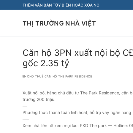
Chuyển
THÊM VĂN BẢN TÙY BIẾN HOẶC XÓA NÓ
đến
nội
THỊ TRƯỜNG NHÀ VIỆT
dung
Căn hộ 3PN xuất nội bộ CĐ
gốc 2.35 tỷ
CHO THUÊ CĂN HỘ THE PARK RESIDENCE
Xuất nội bộ, hàng chủ đầu tư The Park Residence, cần bán
trường 200 triệu.
—
Phương thức thanh toán linh hoat, hỗ trợ vay ngân hàng
—–
Xem nhà liên hệ xem mọi lúc: PKD The park — Hotline