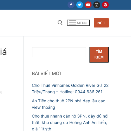
NÚT
MENU
iá
Tìm
TÌM
kiếm
KIẾM
BÀI VIẾT MỚI
Cho Thuê Vinhomes Golden River Giá 22
ị
Triệu/Tháng – Hotline: 0944 636 261
An Tiến cho thuê 2PN nhà đẹp lầu cao
view thoáng
Cho thuê nhanh căn hộ 3PN, đầy đủ nội
thất, khu chung cư Hoàng Anh An Tiến,
giá 11tr/th