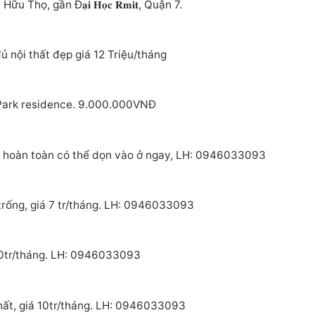
, gần Đ𝐚̣𝐢 𝐇𝐨̣𝐜 𝐑𝐦𝐢𝐭, Quận 7.
ủ nội thất đẹp giá 12 Triệu/tháng
 Park residence. 9.000.000VNĐ
i hoàn toàn có thể dọn vào ở ngay, LH: 0946033093
trống, giá 7 tr/tháng. LH: 0946033093
 10tr/tháng. LH: 0946033093
hất, giá 10tr/tháng. LH: 0946033093