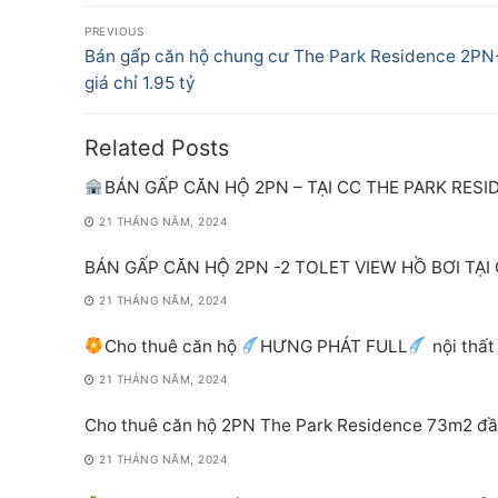
Điều
PREVIOUS
hướng
Previous
Bán gấp căn hộ chung cư The Park Residence 2P
post:
giá chỉ 1.95 tỷ
bài
viết
Related Posts
BÁN GẤP CĂN HỘ 2PN – TẠI CC THE PARK RES
21 THÁNG NĂM, 2024
BÁN GẤP CĂN HỘ 2PN -2 TOLET VIEW HỒ BƠI TẠI
21 THÁNG NĂM, 2024
Cho thuê căn hộ
HƯNG PHÁT FULL
nội thất
21 THÁNG NĂM, 2024
Cho thuê căn hộ 2PN The Park Residence 73m2 đầy 
21 THÁNG NĂM, 2024