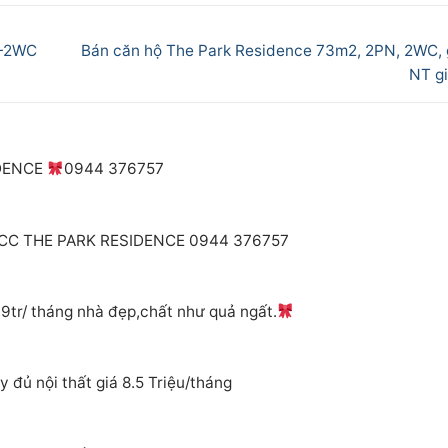
Next
N-2WC
Bán căn hộ The Park Residence 73m2, 2PN, 2WC, g
post:
NT gi
IDENCE
0944 376757
 CC THE PARK RESIDENCE 0944 376757
 9tr/ tháng nhà đẹp,chất như quả ngất.
đủ nội thất giá 8.5 Triệu/tháng