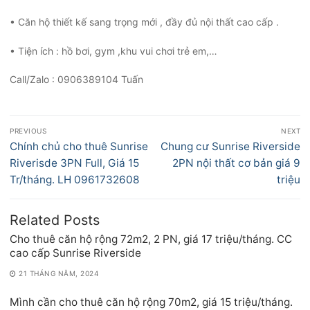
• Căn hộ thiết kế sang trọng mới , đầy đủ nội thất cao cấp .
• Tiện ích : hồ bơi, gym ,khu vui chơi trẻ em,…
Call/Zalo : 0906389104 Tuấn
Điều
PREVIOUS
NEXT
hướng
Previous
Next
Chính chủ cho thuê Sunrise
Chung cư Sunrise Riverside
bài
post:
post:
Riverisde 3PN Full, Giá 15
2PN nội thất cơ bản giá 9
viết
Tr/tháng. LH 0961732608
triệu
Related Posts
Cho thuê căn hộ rộng 72m2, 2 PN, giá 17 triệu/tháng. CC
cao cấp Sunrise Riverside
21 THÁNG NĂM, 2024
Mình cần cho thuê căn hộ rộng 70m2, giá 15 triệu/tháng.