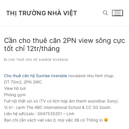
Chuyển
đến
THỊ TRƯỜNG NHÀ VIỆT
nội
dung
Tìm kiếm cho:
Cần cho thuê căn 2PN view sông cực
tốt chỉ 12tr/tháng
CHO THUÊ CĂN HỘ SUNRISE RIVERSIDE
Cho thuê căn hộ Sunrise riverside
novaland như hình chụp.
DT 70m2, 2PN 2WC
View hồ bơi
Phòng gym
Full nội thất xịn xò (TV có tích hợp âm thanh soundbar Sony).
Vị trí : cạnh The ABC International School & CC SG South.
Liên hệ sđt/zalo : 0947535251 – Linh
Bạn chỉ cần xách vali vào ở, mọi việc đã có Thông lo