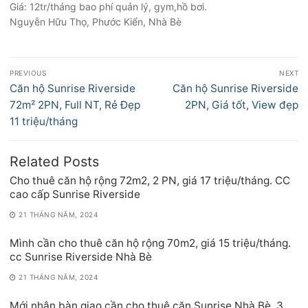
Giá: 12tr/tháng bao phí quản lý, gym,hồ bơi.
Nguyễn Hữu Thọ, Phước Kiển, Nhà Bè
Điều
PREVIOUS
NEXT
hướng
Previous
Next
Căn hộ Sunrise Riverside
Căn hộ Sunrise Riverside
bài
post:
post:
72m² 2PN, Full NT, Rẻ Đẹp
2PN, Giá tốt, View đẹp
viết
11 triệu/tháng
Related Posts
Cho thuê căn hộ rộng 72m2, 2 PN, giá 17 triệu/tháng. CC
cao cấp Sunrise Riverside
21 THÁNG NĂM, 2024
Mình cần cho thuê căn hộ rộng 70m2, giá 15 triệu/tháng.
cc Sunrise Riverside Nhà Bè
21 THÁNG NĂM, 2024
Mới nhận bàn giao cần cho thuê căn Sunrise Nhà Bè, 3