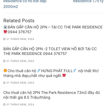
bài
Residence có hồ bơi đẹp
Residence 1.75 tỷ
viết
2000m2
Related Posts
BÁN GẤP CĂN HỘ 2PN – TẠI CC THE PARK RESIDENCE
0944 376757
21 THÁNG NĂM, 2024
BÁN GẤP CĂN HỘ 2PN -2 TOLET VIEW HỒ BƠI TẠI CC
THE PARK RESIDENCE 0944 376757
21 THÁNG NĂM, 2024
Cho thuê căn hộ
HƯNG PHÁT FULL
nội thất 9tr/
tháng nhà đẹp,chất như quả ngất.
21 THÁNG NĂM, 2024
Cho thuê căn hộ 2PN The Park Residence 73m2 đầy đủ
nội thất giá 8.5 Triệu/tháng
21 THÁNG NĂM, 2024