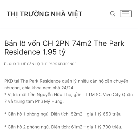
Chuyển
đến
THỊ TRƯỜNG NHÀ VIỆT
nội
dung
Tìm kiếm cho:
Bán lỗ vốn CH 2PN 74m2 The Park
Residence 1.95 tỷ
CHO THUÊ CĂN HỘ THE PARK RESIDENCE
PKD tại The Park Residence quản lý nhiều căn hộ cần chuyển
nhượng, chìa khóa xem nhà 24/24.
* Vị trí: mặt tiền Nguyễn Hữu Thọ, gần TTTM SC Vivo City Quận
7 và trung tâm Phú Mỹ Hưng.
* Căn hộ 1 phòng ngủ. Diện tích: 52m2 – giá 1 tỷ 650 triệu.
* Căn hộ 2 phòng ngủ. Diện tích: 61m2 – giá 1 tỷ 700 triệu.