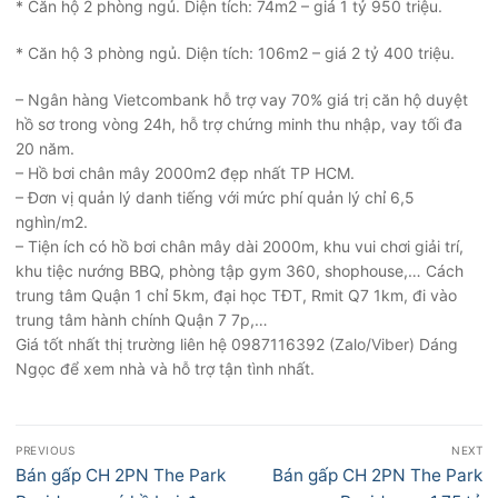
* Căn hộ 2 phòng ngủ. Diện tích: 74m2 – giá 1 tỷ 950 triệu.
* Căn hộ 3 phòng ngủ. Diện tích: 106m2 – giá 2 tỷ 400 triệu.
– Ngân hàng Vietcombank hỗ trợ vay 70% giá trị căn hộ duyệt
hồ sơ trong vòng 24h, hỗ trợ chứng minh thu nhập, vay tối đa
20 năm.
– Hồ bơi chân mây 2000m2 đẹp nhất TP HCM.
– Đơn vị quản lý danh tiếng với mức phí quản lý chỉ 6,5
nghìn/m2.
– Tiện ích có hồ bơi chân mây dài 2000m, khu vui chơi giải trí,
khu tiệc nướng BBQ, phòng tập gym 360, shophouse,… Cách
trung tâm Quận 1 chỉ 5km, đại học TĐT, Rmit Q7 1km, đi vào
trung tâm hành chính Quận 7 7p,…
Giá tốt nhất thị trường liên hệ 0987116392 (Zalo/Viber) Dáng
Ngọc để xem nhà và hỗ trợ tận tình nhất.
Điều
PREVIOUS
NEXT
hướng
Previous
Next
Bán gấp CH 2PN The Park
Bán gấp CH 2PN The Park
post:
post: