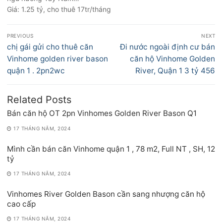
Giá: 1.25 tỷ, cho thuê 17tr/tháng
Điều
PREVIOUS
NEXT
hướng
Previous
Next
chị gái gửi cho thuê căn
Đi nước ngoài định cư bán
bài
post:
post:
Vinhome golden river bason
căn hộ Vinhome Golden
viết
quận 1 . 2pn2wc
River, Quận 1 3 tỷ 456
Related Posts
Bán căn hộ OT 2pn Vinhomes Golden River Bason Q1
17 THÁNG NĂM, 2024
Mình cần bán căn Vinhome quận 1 , 78 m2, Full NT , SH, 12
tỷ
17 THÁNG NĂM, 2024
Vinhomes River Golden Bason cần sang nhượng căn hộ
cao cấp
17 THÁNG NĂM, 2024