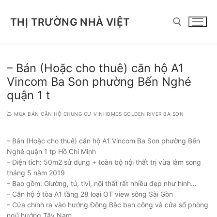
Chuyển
đến
THỊ TRƯỜNG NHÀ VIỆT
nội
dung
Tìm kiếm cho:
– Bán (Hoặc cho thuê) căn hộ A1
Vincom Ba Son phường Bến Nghé
quận 1 t
MUA BÁN CĂN HỘ CHUNG CƯ VINHOMES GOLDEN RIVER BA SON
– Bán (Hoặc cho thuê) căn hộ A1 Vincom Ba Son phường Bến
Nghé quận 1 tp Hồ Chí Minh
– Diện tích: 50m2 sử dụng + toàn bộ nội thất trị vừa làm song
tháng 5 năm 2019
– Bao gồm: Giường, tủ, tivi, nội thất rất nhiều đẹp như hình…
– Căn hộ ở tòa A1 tầng 28 loại OT view sông Sài Gòn
– Cửa chính ra vào hướng Đông Bắc ban công và cửa sổ phòng
ngủ hướng Tây Nam…