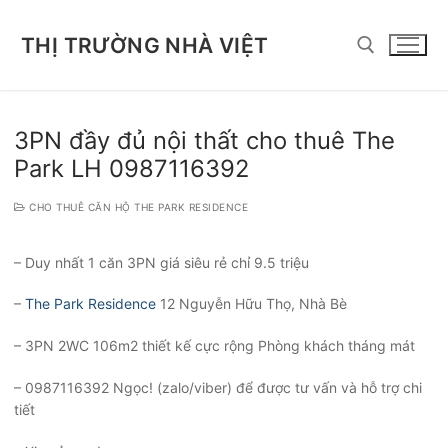
Chuyển
đến
THỊ TRƯỜNG NHÀ VIỆT
nội
dung
Tìm kiếm cho:
3PN đầy đủ nội thất cho thuê The
Park LH 0987116392
CHO THUÊ CĂN HỘ THE PARK RESIDENCE
– Duy nhất 1 căn 3PN giá siêu rẻ chỉ 9.5 triệu
–
The Park Residence
12 Nguyễn Hữu Thọ, Nhà Bè
– 3PN 2WC 106m2 thiết kế cực rộng Phòng khách tháng mát
– 0987116392 Ngọc! (zalo/viber) để được tư vấn và hỗ trợ chi
tiết