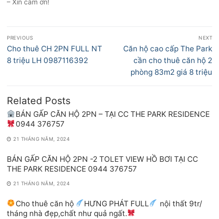
– Xin cảm ơn!
Điều
PREVIOUS
NEXT
hướng
Previous
Next
Cho thuê CH 2PN FULL NT
Căn hộ cao cấp The Park
bài
post:
post:
8 triệu LH 0987116392
cần cho thuê căn hộ 2
viết
phòng 83m2 giá 8 triệu
Related Posts
BÁN GẤP CĂN HỘ 2PN – TẠI CC THE PARK RESIDENCE
0944 376757
21 THÁNG NĂM, 2024
BÁN GẤP CĂN HỘ 2PN -2 TOLET VIEW HỒ BƠI TẠI CC
THE PARK RESIDENCE 0944 376757
21 THÁNG NĂM, 2024
Cho thuê căn hộ
HƯNG PHÁT FULL
nội thất 9tr/
tháng nhà đẹp,chất như quả ngất.