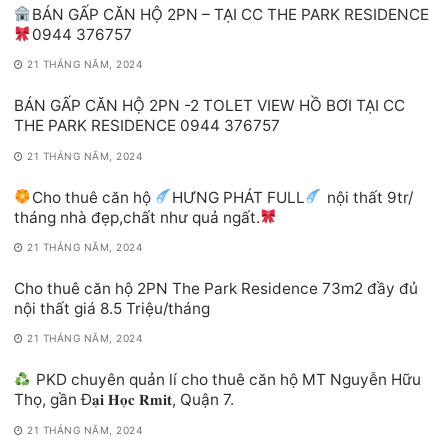
BÁN GẤP CĂN HỘ 2PN – TẠI CC THE PARK RESIDENCE
0944 376757
21 THÁNG NĂM, 2024
BÁN GẤP CĂN HỘ 2PN -2 TOLET VIEW HỒ BƠI TẠI CC
THE PARK RESIDENCE 0944 376757
21 THÁNG NĂM, 2024
Cho thuê căn hộ
HƯNG PHÁT FULL
nội thất 9tr/
tháng nhà đẹp,chất như quả ngất.
21 THÁNG NĂM, 2024
Cho thuê căn hộ 2PN The Park Residence 73m2 đầy đủ
nội thất giá 8.5 Triệu/tháng
21 THÁNG NĂM, 2024
PKD chuyên quản lí cho thuê căn hộ MT Nguyễn Hữu
Thọ, gần Đ𝐚̣𝐢 𝐇𝐨̣𝐜 𝐑𝐦𝐢𝐭, Quận 7.
21 THÁNG NĂM, 2024