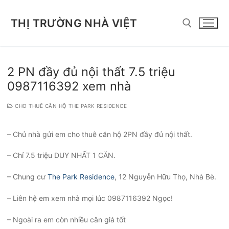
Chuyển
đến
THỊ TRƯỜNG NHÀ VIỆT
nội
dung
Tìm kiếm cho:
2 PN đầy đủ nội thất 7.5 triệu
0987116392 xem nhà
CHO THUÊ CĂN HỘ THE PARK RESIDENCE
– Chủ nhà gửi em cho thuê căn hộ 2PN đầy đủ nội thất.
– Chỉ 7.5 triệu DUY NHẤT 1 CĂN.
– Chung cư
The Park Residence
, 12 Nguyễn Hữu Thọ, Nhà Bè.
– Liên hệ em xem nhà mọi lúc 0987116392 Ngọc!
– Ngoài ra em còn nhiều căn giá tốt