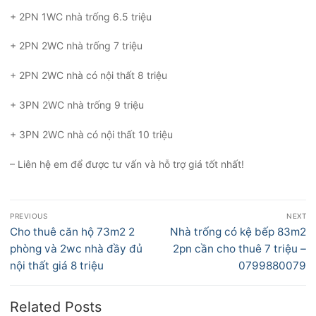
+ 2PN 1WC nhà trống 6.5 triệu
+ 2PN 2WC nhà trống 7 triệu
+ 2PN 2WC nhà có nội thất 8 triệu
+ 3PN 2WC nhà trống 9 triệu
+ 3PN 2WC nhà có nội thất 10 triệu
– Liên hệ em để được tư vấn và hỗ trợ giá tốt nhất!
Điều
PREVIOUS
NEXT
hướng
Previous
Next
Cho thuê căn hộ 73m2 2
Nhà trống có kệ bếp 83m2
bài
post:
post:
phòng và 2wc nhà đầy đủ
2pn cần cho thuê 7 triệu –
viết
nội thất giá 8 triệu
0799880079
Related Posts