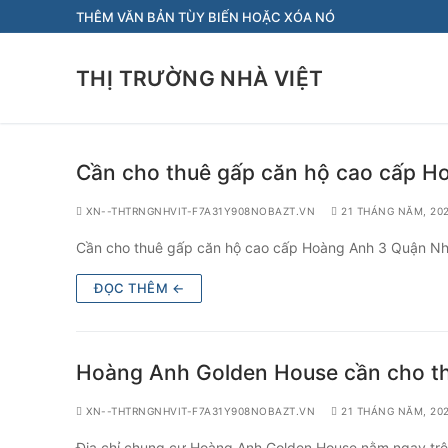
Chuyển
THÊM VĂN BẢN TÙY BIẾN HOẶC XÓA NÓ
đến
nội
THỊ TRƯỜNG NHÀ VIỆT
dung
Cần cho thuê gấp căn hộ cao cấp H
XN--THTRNGNHVIT-F7A31Y908NOBAZT.VN
21 THÁNG NĂM, 20
Cần cho thuê gấp căn hộ cao cấp Hoàng Anh 3 Quận Nhà 
ĐỌC THÊM ←
Hoàng Anh Golden House cần cho thu
XN--THTRNGNHVIT-F7A31Y908NOBAZT.VN
21 THÁNG NĂM, 20
Địa chỉ chung cư Hoàng Anh Golden House nằm ngay trê