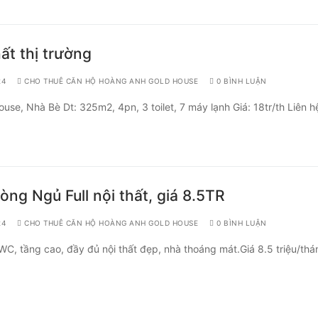
ất thị trường
24
CHO THUÊ CĂN HỘ HOÀNG ANH GOLD HOUSE
0 BÌNH LUẬN
e, Nhà Bè Dt: 325m2, 4pn, 3 toilet, 7 máy lạnh Giá: 18tr/th Liên h
g Ngủ Full nội thất, giá 8.5TR
24
CHO THUÊ CĂN HỘ HOÀNG ANH GOLD HOUSE
0 BÌNH LUẬN
, tầng cao, đầy đủ nội thất đẹp, nhà thoáng mát.Giá 8.5 triệu/thá