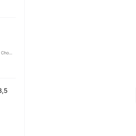
h Cho…
8,5