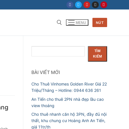
NÚT
MENU
Tìm kiếm cho:
Tìm
TÌM
kiếm
KIẾM
BÀI VIẾT MỚI
Cho Thuê Vinhomes Golden River Giá 22
Triệu/Tháng – Hotline: 0944 636 261
An Tiến cho thuê 2PN nhà đẹp lầu cao
view thoáng
áng
Cho thuê nhanh căn hộ 3PN, đầy đủ nội
thất, khu chung cư Hoàng Anh An Tiến,
giá 11tr/th
hành