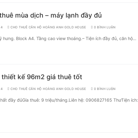
thuê mùa dịch – máy lạnh đầy đủ
24
CHO THUÊ CĂN HỘ HOÀNG ANH GOLD HOUSE
0 BÌNH LUẬN
ỹ hưng. Block A4. Tầng cao view thoáng.– Tiện ích đầy đủ, căn hộ…
thiết kế 96m2 giá thuê tốt
24
CHO THUÊ CĂN HỘ HOÀNG ANH GOLD HOUSE
0 BÌNH LUẬN
t đầy đủGía thuê: 9 triệu/tháng.Liên hệ: 0906827165 ThưTiện ích: 