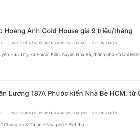
c Hoàng Anh Gold House giá 9 triệu/tháng
24
CHO THUÊ CĂN HỘ HOÀNG ANH GOLD HOUSE
0 BÌNH LUẬN
uyễn Hữu Thọ, xã Phước Kiển, huyện Nhà Bè, thành phố Hồ Chí Min
n Lương 187A Phước kiển Nhà Bè HCM. từ 
24
CHO THUÊ CĂN HỘ HOÀNG ANH GOLD HOUSE
0 BÌNH LUẬN
 * Chung cư & Dự án – Nhà phố – Biệt thự…