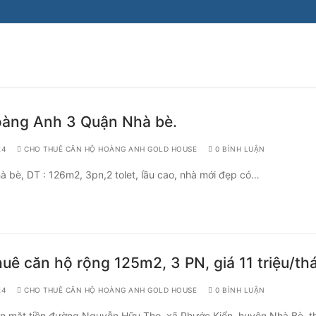
oàng Anh 3 Quận Nhà bè.
24
CHO THUÊ CĂN HỘ HOÀNG ANH GOLD HOUSE
0 BÌNH LUẬN
bè, DT : 126m2, 3pn,2 tolet, lầu cao, nhà mới đẹp có…
ê căn hộ rộng 125m2, 3 PN, giá 11 triệu/th
24
CHO THUÊ CĂN HỘ HOÀNG ANH GOLD HOUSE
0 BÌNH LUẬN
n mặt tiền đường Nguyễn Hữu Thọ, xã Phước Kiển, huyện Nhà Bè, t