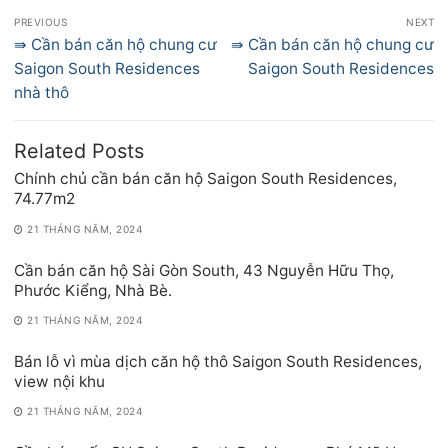
Điều
PREVIOUS
NEXT
hướng
Previous
Next
⇛ Cần bán căn hộ chung cư
⇛ Cần bán căn hộ chung cư
bài
post:
post:
Saigon South Residences
Saigon South Residences
viết
nhà thô
Related Posts
Chính chủ cần bán căn hộ Saigon South Residences,
74.77m2
21 THÁNG NĂM, 2024
Cần bán căn hộ Sài Gòn South, 43 Nguyễn Hữu Thọ,
Phước Kiểng, Nhà Bè.
21 THÁNG NĂM, 2024
Bán lỗ vì mùa dịch căn hộ thô Saigon South Residences,
view nội khu
21 THÁNG NĂM, 2024