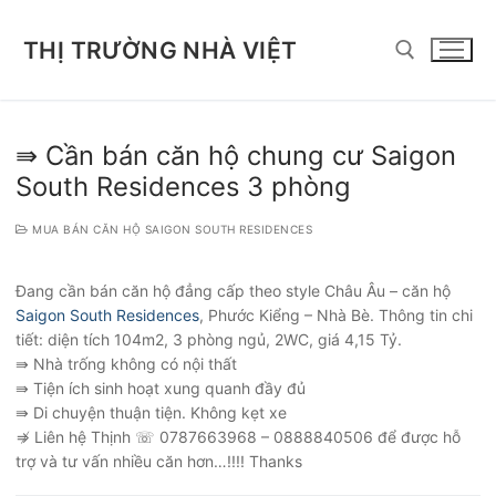
Chuyển
đến
THỊ TRƯỜNG NHÀ VIỆT
nội
dung
Tìm kiếm cho:
⇛ Cần bán căn hộ chung cư Saigon
South Residences 3 phòng
MUA BÁN CĂN HỘ SAIGON SOUTH RESIDENCES
Đang cần bán căn hộ đẳng cấp theo style Châu Âu – căn hộ
Saigon South Residences
, Phước Kiểng – Nhà Bè. Thông tin chi
tiết: diện tích 104m2, 3 phòng ngủ, 2WC, giá 4,15 Tỷ.
⇛ Nhà trống không có nội thất
⇛ Tiện ích sinh hoạt xung quanh đầy đủ
⇛ Di chuyện thuận tiện. Không kẹt xe
⇏ Liên hệ Thịnh ☏ 0787663968 – 0888840506 để được hỗ
trợ và tư vấn nhiều căn hơn…!!!! Thanks